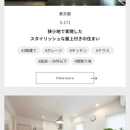
東京都
S-171
狭小地で実現した
スタイリッシュな屋上付きの住まい
#3階建て
#ガレージ
#キッチン
#テラス
#延床～39坪以下
#間取り有
View more