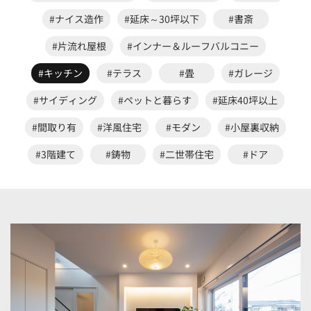
#ナイス造作
#延床～30坪以下
#書斎
#片流れ屋根
#インナー＆ルーフバルコニー
#キッチン
#テラス
#畳
#ガレージ
#サイディング
#ペットと暮らす
#延床40坪以上
#間取り有
#洋風住宅
#モダン
#小屋裏収納
#3階建て
#鋳物
#二世帯住宅
#ドア