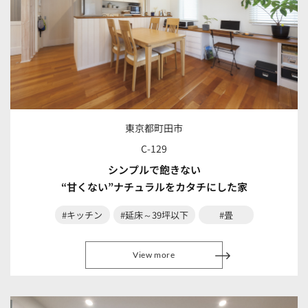
東京都町田市
C-129
シンプルで飽きない
“甘くない”ナチュラルをカタチにした家
#キッチン
#延床～39坪以下
#畳
View more