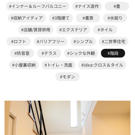
#インナー＆ルーフバルコニー
#ナイス造作
#畳
#収納アイディア
#3階建て
#書斎
#水廻り
#店舗/賃貸併用
#エクステリア
#タイル
#ロフト
#バリアフリー
#シンプル
#二世帯住宅
#防音室
#テラス
#シックな外観
#階段
#小屋裏収納
#トイレ・洗面
#idea:クロス＆タイル
#モダン