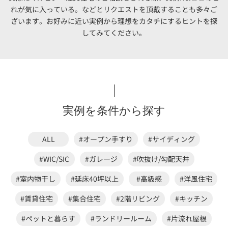
れが気に入っている。などと
リクエストを頂戴することも多々ご
ざいます。
お好みに近い実例から理想をカタチにするヒントを探
してみてください。
実例を条件から探す
ALL
#オープン手すり
#サイディング
#WIC/SIC
#ガレージ
#吹抜け/勾配天井
#室内物干し
#延床40坪以上
#高級感
#洋風住宅
#賃貸住宅
#集合住宅
#2階リビング
#キッチン
#ペットと暮らす
#ランドリールーム
#片流れ屋根